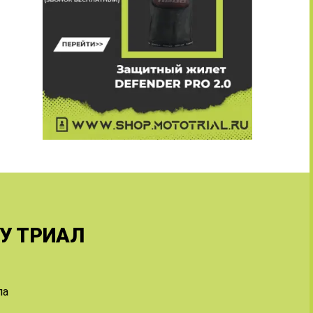
У ТРИАЛ
ла